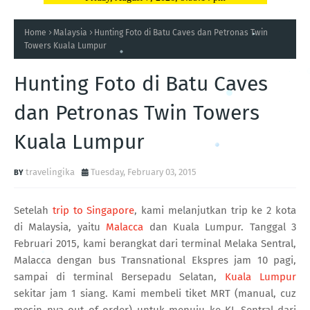
Home
Malaysia
Hunting Foto di Batu Caves dan Petronas Twin
Towers Kuala Lumpur
Hunting Foto di Batu Caves
dan Petronas Twin Towers
Kuala Lumpur
travelingika
Tuesday, February 03, 2015
Setelah
trip to Singapore
, kami melanjutkan trip ke 2 kota
di Malaysia, yaitu
Malacca
dan Kuala Lumpur. Tanggal 3
Februari 2015, kami berangkat dari terminal Melaka Sentral,
Malacca dengan bus Transnational Ekspres jam 10 pagi,
sampai di terminal Bersepadu Selatan,
Kuala Lumpur
sekitar jam 1 siang. Kami membeli tiket MRT (manual, cuz
mesin nya out of order) untuk menuju ke KL Sentral dari