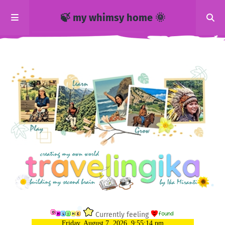
🍃 my whimsy home 🌞
Currently feeling