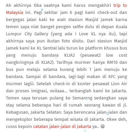
Ah akhirnya tiba saatnya kami harus mengakhiri
trip to
Malaysia
ini. Pagi sekitar jam 6 pagi kami check-out dan
bergegas jalan kaki ke arah stasiun Masjid Jamek karna
temen saya niat banget pengen selfie dulu di depan Kuala
Lumpur City Gallery (yang ada I Love KL nya itu), tapi
akhirnya saya pun ikutan foto disitu. Dari stasiun Masjid
Jamek kami ke KL Sentral lalu turun ke platform khusus bus
yang menuju bandara KLIA2 (pesawat2 low cost
nangkringnya di KLIA2). Tarifnya murmer hanya RM10 dan
bus pun melaju selama kurang lebih 1 jam menuju ke
bandara. Sampai di bandara, lagi-lagi makan di KFC yang
murmer lagiii. Setelah check-in di konter pesawat Lion Air
dan proses imigrasi, voilaaa... terbanglah kami ke Jakarta.
Temen saya terusan pulang ke Semarang sedangkan saya
stay selama beberapa hari di rumah seorang kawan di Jl.
Kebagusan, Jakarta Selatan. Saya berencana jalan-jalan dan
mengeksplor beberapa tempat wisata di Jakarta. Okee deh,
cusss kepoin
catatan jalan-jalan di Jakarta
ya.. 😁