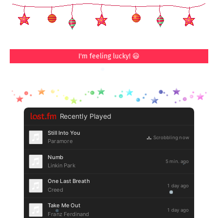
I'm feeling lucky! 😃