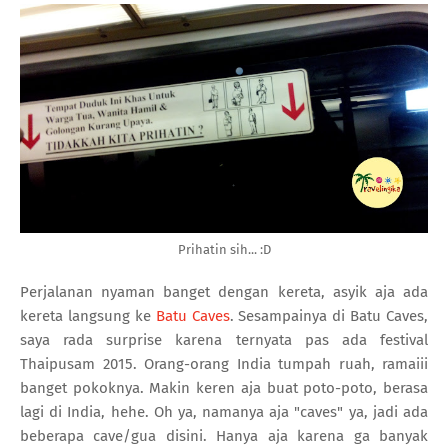
Prihatin sih... :D
Perjalanan nyaman banget dengan kereta, asyik aja ada
kereta langsung ke
Batu Caves
. Sesampainya di Batu Caves,
saya rada surprise karena ternyata pas ada festival
Thaipusam 2015. Orang-orang India tumpah ruah, ramaiii
banget pokoknya. Makin keren aja buat poto-poto, berasa
lagi di India, hehe. Oh ya, namanya aja "caves" ya, jadi ada
beberapa cave/gua disini. Hanya aja karena ga banyak