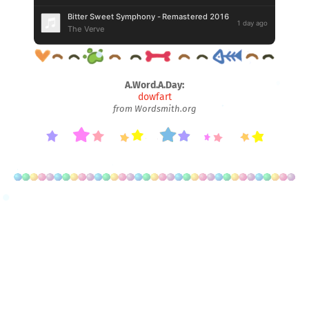
A.Word.A.Day:
dowfart
from Wordsmith.org