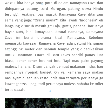
waktu, kita hanya poto-poto di dalam Ramayana Cave dan
didepannya patung Lord Murugan, patung dewa Hindu
tertinggi. Asiknya, pas masuk Ramayana Cave ditanyain
sama yang jaga: "Orang mana?" Kita jawab "Indonesia" eh
langsung disuruh masuk gitu aja, gratis, padahal harusnya
bayar RM5, hihi lumayaaan. Sesuai namanya, Ramayana
Cave ini berisi diorama kisah Ramayana. Sebelum
memasuki kawasan Ramayana Cave, ada patung Hanuman
setinggi 50 meter dan sebuah temple yang didedikasikan
untuk Hanuman. Cuaca di Batu Caves sendiri panas luar
biasa, bener-bener hot hot hot.. Tapi mau pake payung
maless, hahaha. Disini banyak penjual makanan India, bau
rempahnya nyegrak banget. Oh ya, kemarin saya makan
nasi ayam di sebuah resto India dan ternyata perut saya ga
kuwat gaesss... pagi tadi perut saya muless hahaha ke toilet
terus daaah.