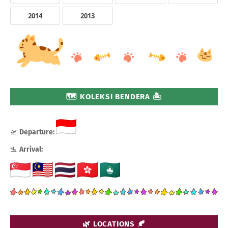
2014
2013
🗺️ KOLEKSI BENDERA 🏝️
🛫
Departure:
🛬
Arrival:
🌿 LOCATIONS 🍂