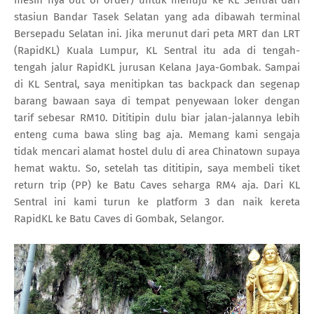
stasiun Bandar Tasek Selatan yang ada dibawah terminal
Bersepadu Selatan ini. Jika merunut dari peta MRT dan LRT
(RapidKL) Kuala Lumpur, KL Sentral itu ada di tengah-
tengah jalur RapidKL jurusan Kelana Jaya-Gombak. Sampai
di KL Sentral, saya menitipkan tas backpack dan segenap
barang bawaan saya di tempat penyewaan loker dengan
tarif sebesar RM10. Dititipin dulu biar jalan-jalannya lebih
enteng cuma bawa sling bag aja. Memang kami sengaja
tidak mencari alamat hostel dulu di area Chinatown supaya
hemat waktu. So, setelah tas dititipin, saya membeli tiket
return trip (PP) ke Batu Caves seharga RM4 aja. Dari KL
Sentral ini kami turun ke platform 3 dan naik kereta
RapidKL ke Batu Caves di Gombak, Selangor.