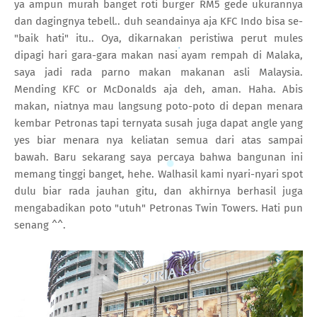
ya ampun murah banget roti burger RM5 gede ukurannya
dan dagingnya tebell.. duh seandainya aja KFC Indo bisa se-
"baik hati" itu.. Oya, dikarnakan peristiwa perut mules
dipagi hari gara-gara makan nasi ayam rempah di Malaka,
saya jadi rada parno makan makanan asli Malaysia.
Mending KFC or McDonalds aja deh, aman. Haha. Abis
makan, niatnya mau langsung poto-poto di depan menara
kembar Petronas tapi ternyata susah juga dapat angle yang
yes biar menara nya keliatan semua dari atas sampai
bawah. Baru sekarang saya percaya bahwa bangunan ini
memang tinggi banget, hehe. Walhasil kami nyari-nyari spot
dulu biar rada jauhan gitu, dan akhirnya berhasil juga
mengabadikan poto "utuh" Petronas Twin Towers. Hati pun
senang ^^.