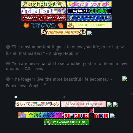
🟢 "The most important thing is to enjoy your life, to be happy,
it's all that matters." - Audrey Hepburn
🔵 "You are never too old to set another goal or to dream a new
dream." - C.S. Lewis
🟣 "The longer I live, the more beautiful life becomes." -
Frank Lloyd Wright