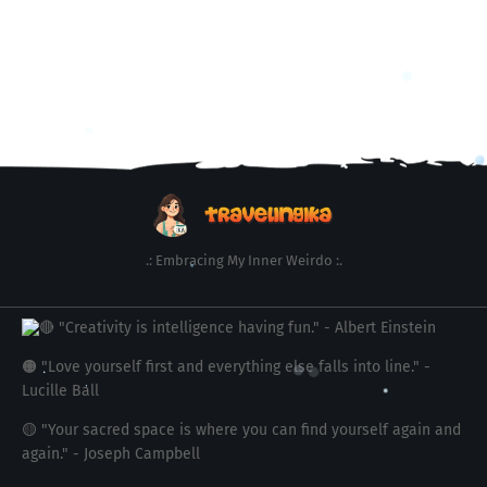
.: Embracing My Inner Weirdo :.
🔴 "Creativity is intelligence having fun." - Albert Einstein
🟠 "Love yourself first and everything else falls into line." -
Lucille Ball
🟡 "Your sacred space is where you can find yourself again and
again." - Joseph Campbell