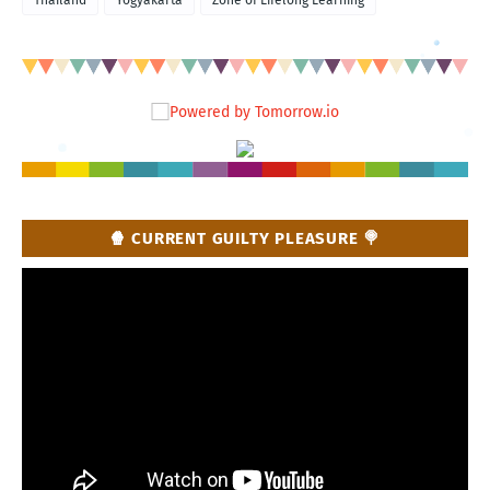
Thailand
Yogyakarta
Zone of Lifelong Learning
🍿 CURRENT GUILTY PLEASURE 🍭