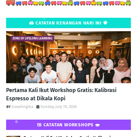
🍰 CATATAN KENANGAN HARI INI 🍓
ZONE OF LIFELONG LEARNING
Pertama Kali Ikut Workshop Gratis: Kalibrasi
Espresso at Dikala Kopi
travelingika
Sunday, July 19, 2026
🍱 CATATAN WORKSHOPS 🍣