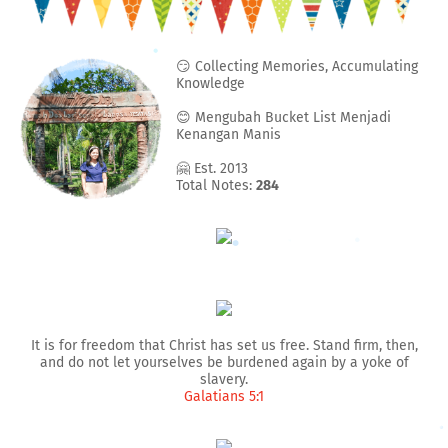
😏 Collecting Memories, Accumulating
Knowledge
😊 Mengubah Bucket List Menjadi
Kenangan Manis
🤗 Est. 2013
Total Notes:
284
It is for freedom that Christ has set us free. Stand firm, then,
and do not let yourselves be burdened again by a yoke of
slavery.
Galatians 5:1