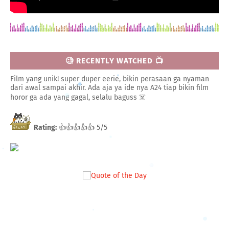
🧐 RECENTLY WATCHED 📺
Film yang unik! super duper eerie, bikin perasaan ga nyaman
dari awal sampai akhir. Ada aja ya ide nya A24 tiap bikin film
horor ga ada yang gagal, selalu baguss ☠️
Rating:
👍👍👍👍👍 5/5