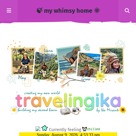
🍃 my whimsy home 🌞
Currently feeling