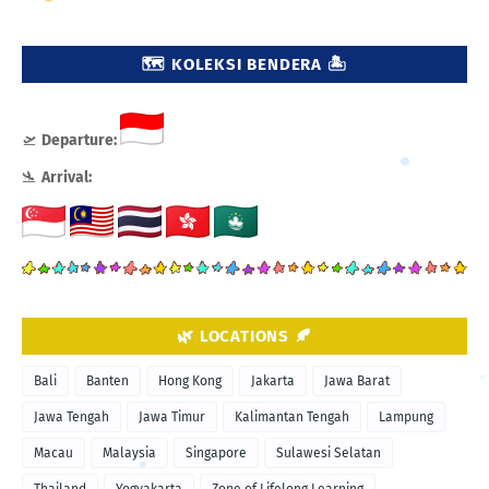
🗺️ KOLEKSI BENDERA 🏝️
🛫
Departure:
🛬
Arrival:
🌿 LOCATIONS 🍂
Bali
Banten
Hong Kong
Jakarta
Jawa Barat
Jawa Tengah
Jawa Timur
Kalimantan Tengah
Lampung
Macau
Malaysia
Singapore
Sulawesi Selatan