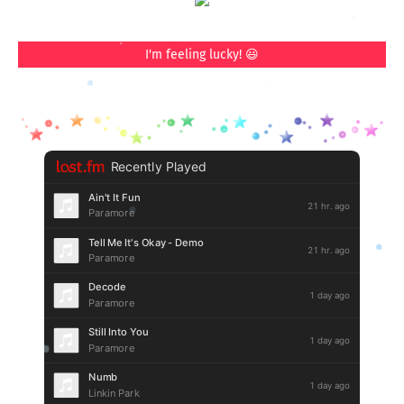
I'm feeling lucky! 😃