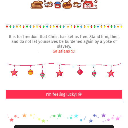
It is for freedom that Christ has set us free. Stand firm, then,
and do not let yourselves be burdened again by a yoke of
slavery.
Galatians 5:1
I'm feeling lucky! 😃