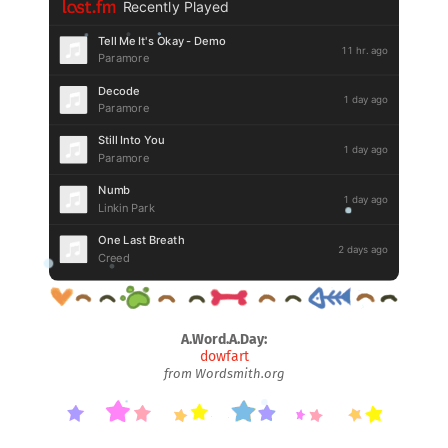
A.Word.A.Day:
dowfart
from Wordsmith.org