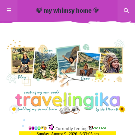
🍃 my whimsy home 🌞
Currently feeling