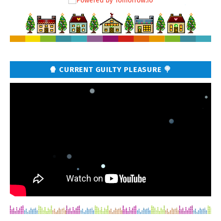
🍿 CURRENT GUILTY PLEASURE 🍭