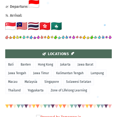
🛫
Departure:
🛬
Arrival:
🌿 LOCATIONS 🍂
Bali
Banten
Hong Kong
Jakarta
Jawa Barat
Jawa Tengah
Jawa Timur
Kalimantan Tengah
Lampung
Macau
Malaysia
Singapore
Sulawesi Selatan
Thailand
Yogyakarta
Zone of Lifelong Learning