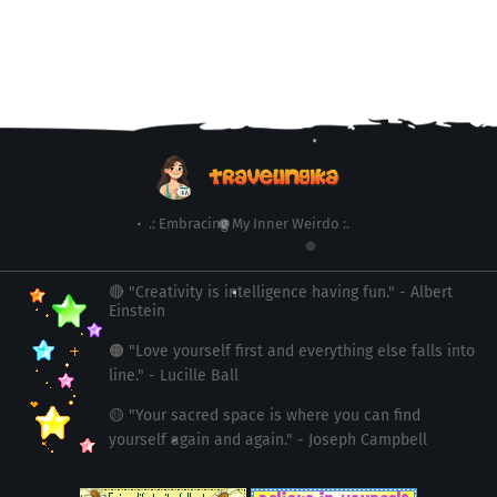
.: Embracing My Inner Weirdo :.
🔴 "Creativity is intelligence having fun." - Albert
Einstein
🟠 "Love yourself first and everything else falls into
line." - Lucille Ball
🟡 "Your sacred space is where you can find
yourself again and again." - Joseph Campbell