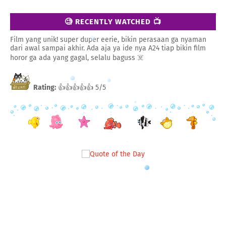
🧐 RECENTLY WATCHED 📺
Film yang unik! super duper eerie, bikin perasaan ga nyaman
dari awal sampai akhir. Ada aja ya ide nya A24 tiap bikin film
horor ga ada yang gagal, selalu baguss ☠️
Rating:
👍👍👍👍👍 5/5