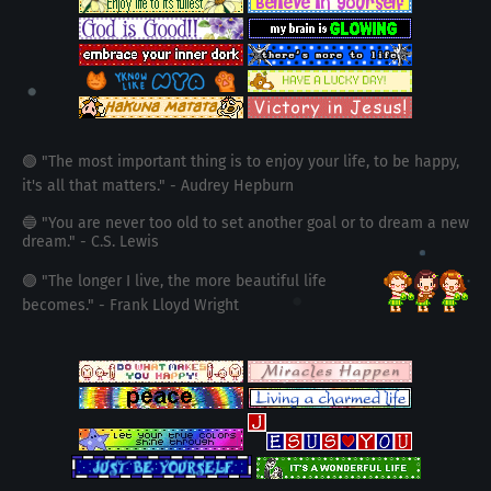
🟢 "The most important thing is to enjoy your life, to be happy,
it's all that matters." - Audrey Hepburn
🔵 "You are never too old to set another goal or to dream a new
dream." - C.S. Lewis
🟣 "The longer I live, the more beautiful life
becomes." - Frank Lloyd Wright