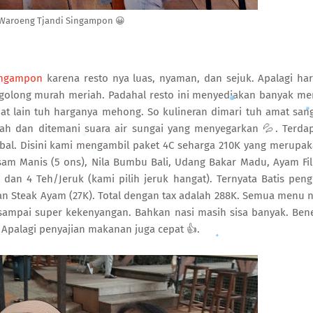
 Waroeng Tjandi Singampon 😀
ingampon
karena resto nya luas, nyaman, dan sejuk. Apalagi ha
olong murah meriah. Padahal resto ini menyediakan banyak m
at lain tuh harganya mehong. So kulineran dimari tuh amat san
dah dan ditemani suara air sungai yang menyegarkan 💦. Terda
l. Disini kami mengambil paket 4C seharga 210K yang merupa
Asam Manis (5 ons), Nila Bumbu Bali, Udang Bakar Madu, Ayam Fil
 dan 4 Teh/Jeruk (kami pilih jeruk hangat). Ternyata Batis pen
an Steak Ayam (27K). Total dengan tax adalah 288K. Semua menu 
sampai super kekenyangan. Bahkan nasi masih sisa banyak. Ben
Apalagi penyajian makanan juga cepat 👍.