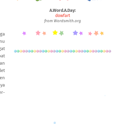
A.Word.A.Day:
dowfart
from Wordsmith.org
rga
enu
gat
pat
kan
let
gen
nya
er-