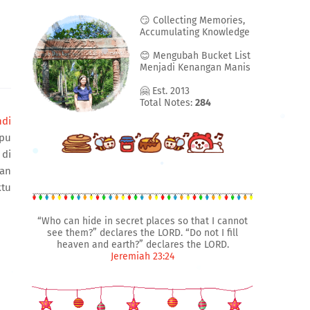
😏 Collecting Memories,
Accumulating Knowledge
😊 Mengubah Bucket List
Menjadi Kenangan Manis
🤗 Est. 2013
Total Notes:
284
ndi
upu
 di
kan
ktu
“Who can hide in secret places so that I cannot
see them?” declares the LORD. “Do not I fill
heaven and earth?” declares the LORD.
Jeremiah 23:24