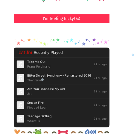
I'm feeling lucky! 😃