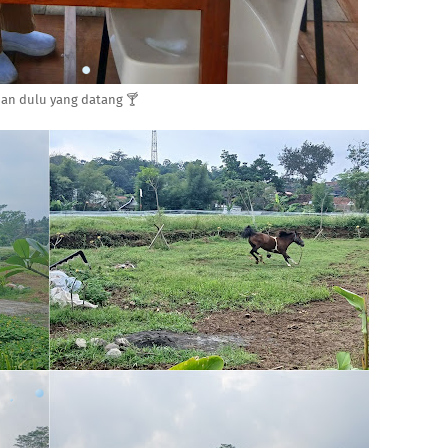
n dulu yang datang 🍸