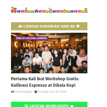
🍰 CATATAN KENANGAN HARI INI 🍓
ZONE OF LIFELONG LEARNING
Pertama Kali Ikut Workshop Gratis:
Kalibrasi Espresso at Dikala Kopi
travelingika
Sunday, July 19, 2026
🍱 CATATAN WORKSHOPS 🍣