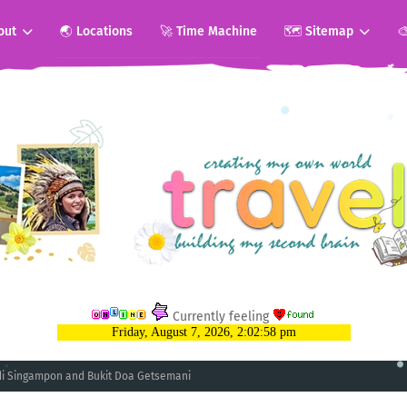
out
🌏 Locations
🚀 Time Machine
🗺️ Sitemap

Currently feeling
di Singampon and Bukit Doa Getsemani