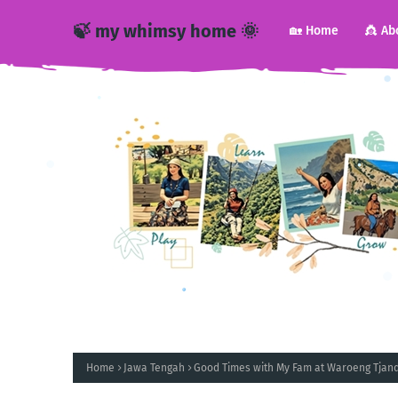
🍃 my whimsy home 🌞
🏡 Home
👸 Ab
Home
Jawa Tengah
Good Times with My Fam at Waroeng Tjan