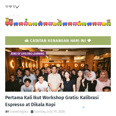
💚💙💜✔️
🍰 CATATAN KENANGAN HARI INI 🍓
ZONE OF LIFELONG LEARNING
Pertama Kali Ikut Workshop Gratis: Kalibrasi
Espresso at Dikala Kopi
travelingika
Sunday, July 19, 2026