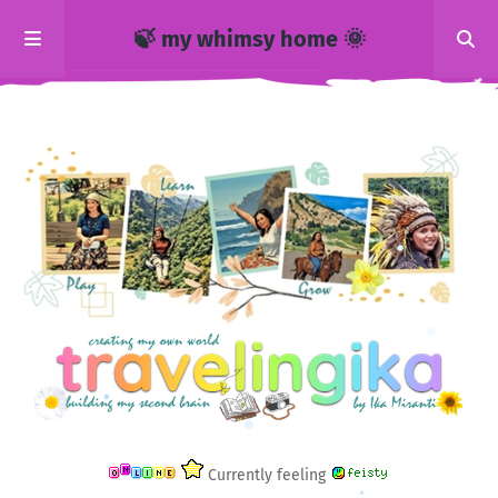
🍃 my whimsy home 🌞
Currently feeling