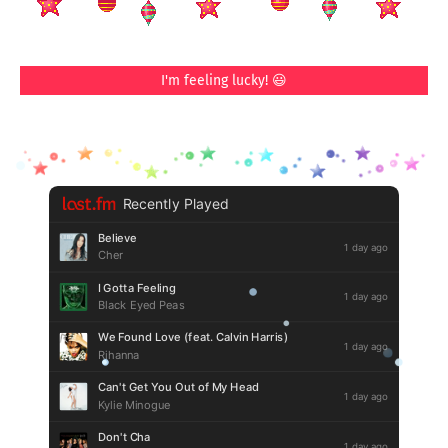
I'm feeling lucky! 😃