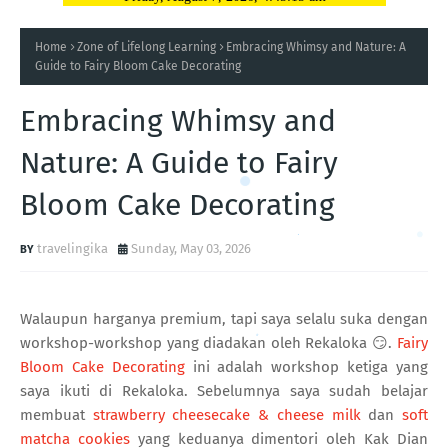
Home
Zone of Lifelong Learning
Embracing Whimsy and Nature: A
Guide to Fairy Bloom Cake Decorating
Embracing Whimsy and
Nature: A Guide to Fairy
Bloom Cake Decorating
travelingika
Sunday, May 03, 2026
Walaupun harganya premium, tapi saya selalu suka dengan
workshop-workshop yang diadakan oleh Rekaloka 😏.
Fairy
Bloom Cake Decorating
ini adalah workshop ketiga yang
saya ikuti di Rekaloka. Sebelumnya saya sudah belajar
membuat
strawberry cheesecake & cheese milk
dan
soft
matcha cookies
yang keduanya dimentori oleh Kak Dian