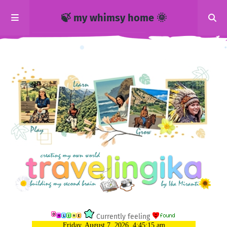
🍃 my whimsy home 🌞
Currently feeling