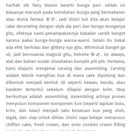
harfiah sih fairy bloom berarti bunga peri. Istilah ini
biasanya merujuk pada keindahan bunga yang bermekaran
atau dunia fantasi 🧚🌻. Jadi disini tuh kita akan belajar
cake decorating dengan style ala peri dan bunga-bunganya
gitu, efeknya nanti penampakannya bakalan cantik banget
karena pakai bunga-bunga warna-warni. Selain itu bakal
ada efek berkilau dan glittery nya gitu. Whimsical banget ga
sii, jadi bernuansa magical gitu, hehehe 🌺🌿. As always,
alat dan bahan sudah disediakan komplit plit plit. Pertama,
kami diajarin mengenai carving dan assembling. Carving
adalah teknik menghias kue di mana cake dipotong dan
dibentuk menjadi bentuk 3D seperti hewan, benda, atau
karakter tertentu) sebelum dilapisi dengan krim. Step
berikutnya adalah assembling. Assembling artinya proses
menyusun komponen-komponen kue (seperti lapisan bolu,
krim, dan isian) menjadi satu kesatuan kue yang utuh,
tegak, dan siap untuk dihias. Disini saya belajar menyusun
chiffon cake, fresh cream, dan oreo cookies cream filling