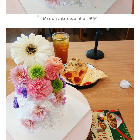
My own cake decoration 💗💛